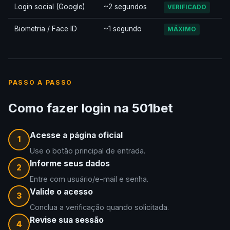
Login social (Google)
~2 segundos
VERIFICADO
Biometria / Face ID
~1 segundo
MÁXIMO
PASSO A PASSO
Como fazer login na 501bet
Acesse a página oficial
1
Use o botão principal de entrada.
Informe seus dados
2
Entre com usuário/e-mail e senha.
Valide o acesso
3
Conclua a verificação quando solicitada.
Revise sua sessão
4