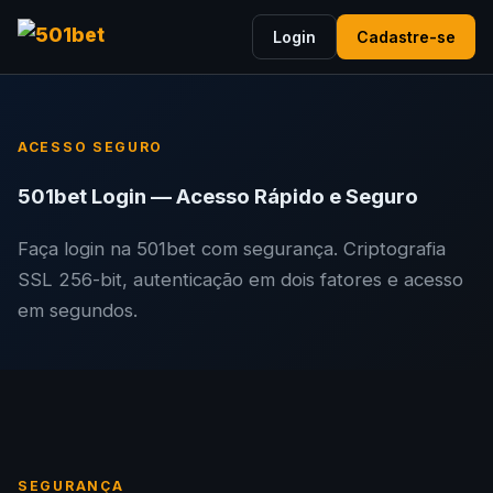
Login
Cadastre-se
ACESSO SEGURO
501bet Login — Acesso Rápido e Seguro
Faça login na 501bet com segurança. Criptografia
SSL 256-bit, autenticação em dois fatores e acesso
em segundos.
SEGURANÇA