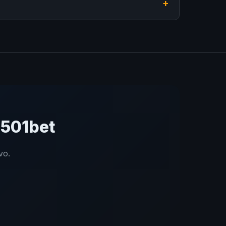
 501bet
vo.