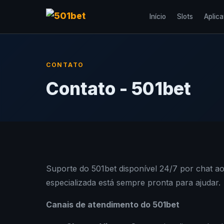
Início
Slots
Aplica
CONTATO
Contato - 501bet
Suporte do 501bet disponível 24/7 por chat ao
especializada está sempre pronta para ajudar.
Canais de atendimento do 501bet