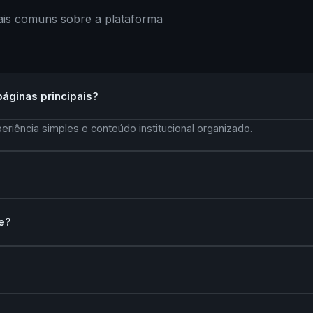
ais comuns sobre a plataforma
áginas principais?
riência simples e conteúdo institucional organizado.
te?