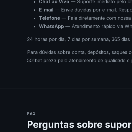
Chat ao Vivo
— Suporte imediato pelo ch
E-mail
— Envie dúvidas por e-mail. Respo
Telefone
— Fale diretamente com nossa 
WhatsApp
— Atendimento rápido via Wh
24 horas por dia, 7 dias por semana, 365 dias
Para dúvidas sobre conta, depósitos, saques o
501bet preza pelo atendimento de qualidade e p
FAQ
Perguntas sobre supor