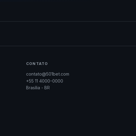
CONTATO
contato@501bet.com
+55 11 4000-0000
Brasília - BR