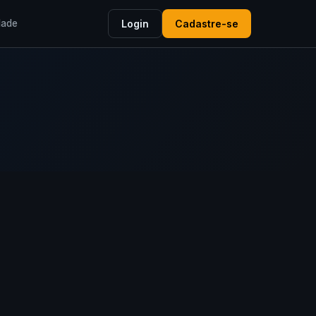
dade
Login
Cadastre-se