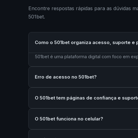
Encontre respostas rápidas para as dúvidas m
501bet.
Como o 501bet organiza acesso, suporte e p
501bet é uma plataforma digital com foco em expe
Erro de acesso no 501bet?
O 501bet tem páginas de confiança e supor
O 501bet funciona no celular?