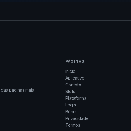
PÁGINAS
Início
Aplicativo
Contato
 das páginas mais
Slots
Plataforma
Login
Bônus
Privacidade
Termos