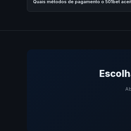
Quais métodos de pagamento o 501bet acei
Escolh
Ab