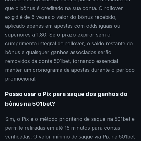
que o bônus é creditado na sua conta. O rollover
exigid é de 6 vezes o valor do bônus recebido,
aplicado apenas em apostas com odds iguais ou
superiores a 1.80. Se o prazo expirar sem o
cumprimento integral do rollover, o saldo restante do
bônus e quaisquer ganhos associados serão
removidos da conta 501bet, tornando essencial
manter um cronograma de apostas durante o período
promocional.
Posso usar o Pix para saque dos ganhos do
bônus na 501bet?
Sim, o Pix é o método prioritário de saque na 501bet e
permite retiradas em até 15 minutos para contas
verificadas. O valor mínimo de saque via Pix na 501bet