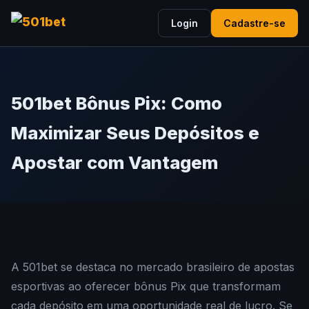
Login
Cadastre-se
501bet Bônus Pix: Como
Maximizar Seus Depósitos e
Apostar com Vantagem
A 501bet se destaca no mercado brasileiro de apostas
esportivas ao oferecer bônus Pix que transformam
cada depósito em uma oportunidade real de lucro. Se