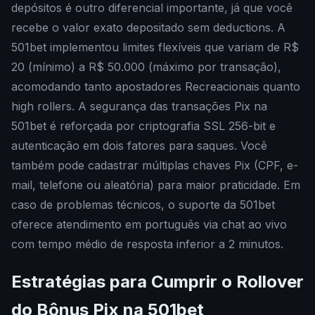
depósitos é outro diferencial importante, já que você
recebe o valor exato depositado sem deductions. A
501bet implementou limites flexíveis que variam de R$
20 (mínimo) a R$ 50.000 (máximo por transação),
acomodando tanto apostadores Recreacionais quanto
high rollers. A segurança das transações Pix na
501bet é reforçada por criptografia SSL 256-bit e
autenticação em dois fatores para saques. Você
também pode cadastrar múltiplas chaves Pix (CPF, e-
mail, telefone ou aleatória) para maior praticidade. Em
caso de problemas técnicos, o suporte da 501bet
oferece atendimento em português via chat ao vivo
com tempo médio de resposta inferior a 2 minutos.
Estratégias para Cumprir o Rollover
do Bônus Pix na 501bet