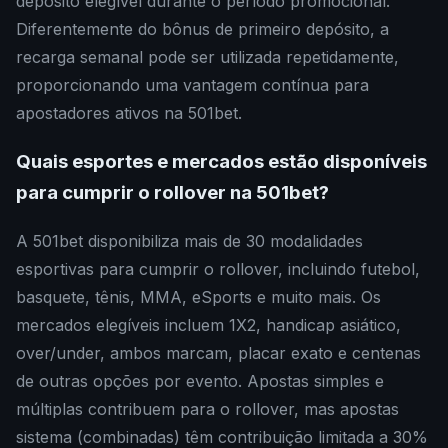
depósito elegível durante o período promocional.
Diferentemente do bônus de primeiro depósito, a
recarga semanal pode ser utilizada repetidamente,
proporcionando uma vantagem contínua para
apostadores ativos na 501bet.
Quais esportes e mercados estão disponíveis
para cumprir o rollover na 501bet?
A 501bet disponibiliza mais de 30 modalidades
esportivas para cumprir o rollover, incluindo futebol,
basquete, tênis, MMA, eSports e muito mais. Os
mercados elegíveis incluem 1X2, handicap asiático,
over/under, ambos marcam, placar exato e centenas
de outras opções por evento. Apostas simples e
múltiplas contribuem para o rollover, mas apostas
sistema (combinadas) têm contribuição limitada a 30%