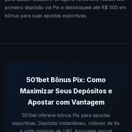
primeiro depósito via Pix e desbloqueie até R$ 500 em
bônus para suas apostas esportivas.
501bet Bônus Pix: Como
Maximizar Seus Depósitos e
Apostar com Vantagem
501bet oferece bônus Pix para apostas
esportivas. Depósito instantâneo, rollover de 6x
e odds mínimas de 1.80. Aproveite agora!