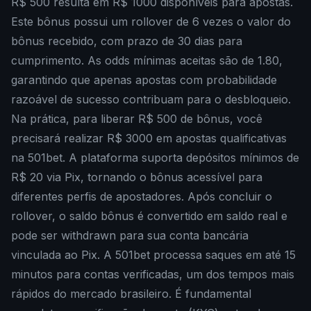
R$ 500 resulta em R$ 1000 disponíveis para apostas.
Este bônus possui um rollover de 6 vezes o valor do
bônus recebido, com prazo de 30 dias para
cumprimento. As odds mínimas aceitas são de 1.80,
garantindo que apenas apostas com probabilidade
razoável de sucesso contribuam para o desbloqueio.
Na prática, para liberar R$ 500 de bônus, você
precisará realizar R$ 3000 em apostas qualificativas
na 501bet. A plataforma suporta depósitos mínimos de
R$ 20 via Pix, tornando o bônus acessível para
diferentes perfis de apostadores. Após concluir o
rollover, o saldo bônus é convertido em saldo real e
pode ser withdrawn para sua conta bancária
vinculada ao Pix. A 501bet processa saques em até 15
minutos para contas verificadas, um dos tempos mais
rápidos do mercado brasileiro. É fundamental