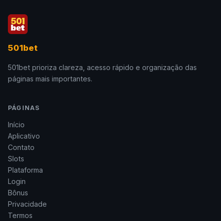
501bet
501bet prioriza clareza, acesso rápido e organização das
páginas mais importantes.
PÁGINAS
Início
Aplicativo
Contato
Slots
Plataforma
Login
Bônus
Privacidade
Termos