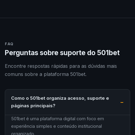
FAQ
Perguntas sobre suporte do 501bet
Encontre respostas rápidas para as dúvidas mais
comuns sobre a plataforma 501bet.
Como o 501bet organiza acesso, suporte e
páginas principais?
501bet é uma plataforma digital com foco em
experiência simples e conteúdo institucional
organizado.