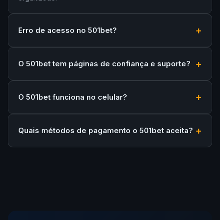
Erro de acesso no 501bet?
O 501bet tem páginas de confiança e suporte?
O 501bet funciona no celular?
Quais métodos de pagamento o 501bet aceita?