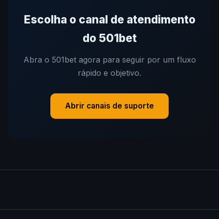
Escolha o canal de atendimento
do 501bet
Abra o 501bet agora para seguir por um fluxo
rápido e objetivo.
Abrir canais de suporte